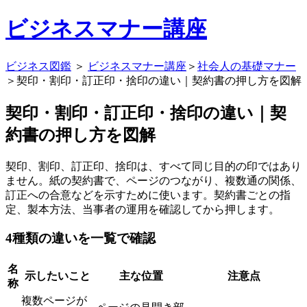
ビジネスマナー講座
ビジネス図鑑
＞
ビジネスマナー講座
＞
社会人の基礎マナー
＞契印・割印・訂正印・捨印の違い｜契約書の押し方を図解
契印・割印・訂正印・捨印の違い｜契
約書の押し方を図解
契印、割印、訂正印、捨印は、すべて同じ目的の印ではあり
ません。紙の契約書で、ページのつながり、複数通の関係、
訂正への合意などを示すために使います。契約書ごとの指
定、製本方法、当事者の運用を確認してから押します。
4種類の違いを一覧で確認
名
示したいこと
主な位置
注意点
称
複数ページが