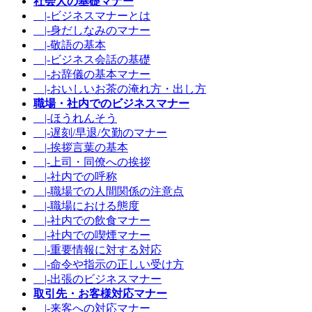
社会人の基礎マナー
|-ビジネスマナーとは
|-身だしなみのマナー
|-敬語の基本
|-ビジネス会話の基礎
|-お辞儀の基本マナー
|-おいしいお茶の淹れ方・出し方
職場・社内でのビジネスマナー
|-ほうれんそう
|-遅刻/早退/欠勤のマナー
|-挨拶言葉の基本
|-上司・同僚への挨拶
|-社内での呼称
|-職場での人間関係の注意点
|-職場における態度
|-社内での飲食マナー
|-社内での喫煙マナー
|-重要情報に対する対応
|-命令や指示の正しい受け方
|-出張のビジネスマナー
取引先・お客様対応マナー
|-来客への対応マナー