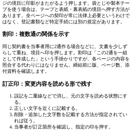
ジの境目に印影がまたがるよう押します。袋とじや製本テー
プを使う場合は、テープと表紙・裏表紙の境目へ押す方法が
あります。全ページへの契印が常に法律上必要というわけで
はなく、登記書類など特定手続には別の規定があります。
割印：複数通の関係を示す
同じ契約書を当事者用に2通作る場合などに、文書を少しず
らして重ね、境目へ印を押します。割印は「この2通を一組
として作成した」という手掛かりですが、各ページの内容を
照合する代わりにはなりません。締結前に版、ページ数、添
付資料を確認します。
訂正印：変更内容を読める形で残す
誤記を二重線などで消し、元の文字を読める状態にす
る。
正しい文字を近くに記載する。
削除・追加した文字数を記載する方法が指定されてい
れば従う。
当事者が訂正箇所を確認し、指定の印を押す。