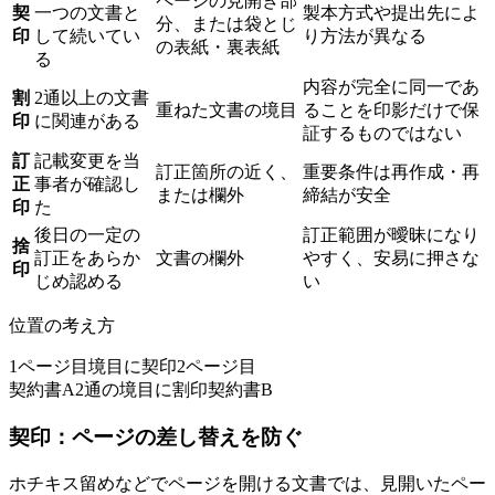
ページの見開き部
契
一つの文書と
製本方式や提出先によ
分、または袋とじ
印
して続いてい
り方法が異なる
の表紙・裏表紙
る
内容が完全に同一であ
割
2通以上の文書
重ねた文書の境目
ることを印影だけで保
印
に関連がある
証するものではない
訂
記載変更を当
訂正箇所の近く、
重要条件は再作成・再
正
事者が確認し
または欄外
締結が安全
印
た
後日の一定の
訂正範囲が曖昧になり
捨
訂正をあらか
文書の欄外
やすく、安易に押さな
印
じめ認める
い
位置の考え方
1ページ目
境目に契印
2ページ目
契約書A
2通の境目に割印
契約書B
契印：ページの差し替えを防ぐ
ホチキス留めなどでページを開ける文書では、見開いたペー