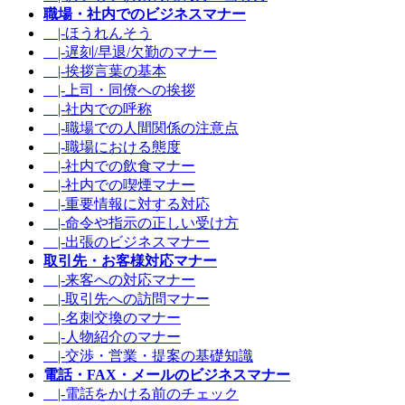
職場・社内でのビジネスマナー
|-ほうれんそう
|-遅刻/早退/欠勤のマナー
|-挨拶言葉の基本
|-上司・同僚への挨拶
|-社内での呼称
|-職場での人間関係の注意点
|-職場における態度
|-社内での飲食マナー
|-社内での喫煙マナー
|-重要情報に対する対応
|-命令や指示の正しい受け方
|-出張のビジネスマナー
取引先・お客様対応マナー
|-来客への対応マナー
|-取引先への訪問マナー
|-名刺交換のマナー
|-人物紹介のマナー
|-交渉・営業・提案の基礎知識
電話・FAX・メールのビジネスマナー
|-電話をかける前のチェック