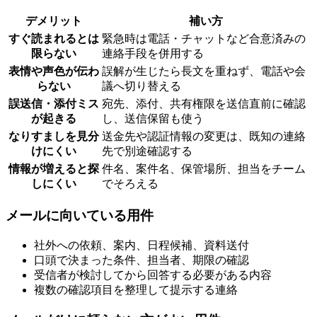
デメリット
補い方
すぐ読まれるとは
緊急時は電話・チャットなど合意済みの
限らない
連絡手段を併用する
表情や声色が伝わ
誤解が生じたら長文を重ねず、電話や会
らない
議へ切り替える
誤送信・添付ミス
宛先、添付、共有権限を送信直前に確認
が起きる
し、送信保留も使う
なりすましを見分
送金先や認証情報の変更は、既知の連絡
けにくい
先で別途確認する
情報が増えると探
件名、案件名、保管場所、担当をチーム
しにくい
でそろえる
メールに向いている用件
社外への依頼、案内、日程候補、資料送付
口頭で決まった条件、担当者、期限の確認
受信者が検討してから回答する必要がある内容
複数の確認項目を整理して提示する連絡