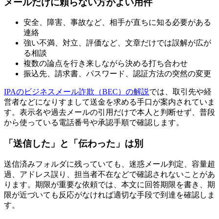
メールだけに頼らない方がよい用件
安全、障害、事故など、相手が直ちに知る必要がある
連絡
強い不満、対立、評価など、文章だけでは誤解が広が
る相談
複数の論点を行き来しながら決める打ち合わせ
振込先、請求書、パスワード、認証方法の突然の変更
IPAのビジネスメール詐欺（BEC）の解説
では、取引先や経
営者などになりすまして送金を求める手口が案内されていま
す。表示名や過去メールの引用だけで本人と判断せず、普段
から使っている電話番号や承認手順で確認します。
「送信した」と「伝わった」は別
送信済みフォルダに残っていても、迷惑メール判定、容量超
過、アドレス誤り、担当者不在などで確認されないことがあ
ります。期限が重要な依頼では、本文に回答期限を書き、期
限が近づいても反応がなければ適切な手段で到達を確認しま
す。