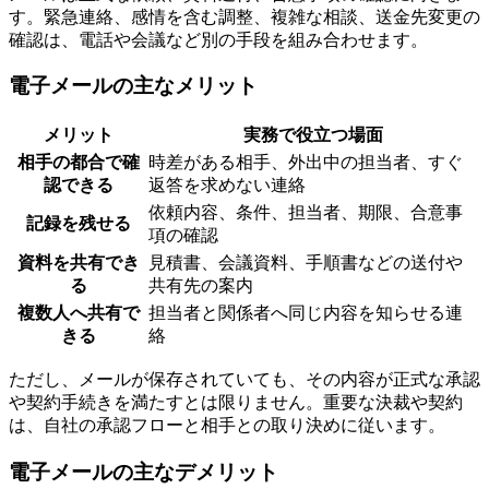
す。緊急連絡、感情を含む調整、複雑な相談、送金先変更の
確認は、電話や会議など別の手段を組み合わせます。
電子メールの主なメリット
メリット
実務で役立つ場面
相手の都合で確
時差がある相手、外出中の担当者、すぐ
認できる
返答を求めない連絡
依頼内容、条件、担当者、期限、合意事
記録を残せる
項の確認
資料を共有でき
見積書、会議資料、手順書などの送付や
る
共有先の案内
複数人へ共有で
担当者と関係者へ同じ内容を知らせる連
きる
絡
ただし、メールが保存されていても、その内容が正式な承認
や契約手続きを満たすとは限りません。重要な決裁や契約
は、自社の承認フローと相手との取り決めに従います。
電子メールの主なデメリット